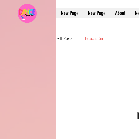
New Page
New Page
About
N
All Posts
Educación