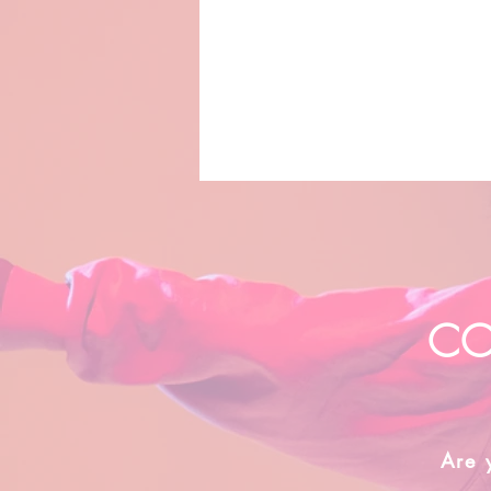
CO
Are 