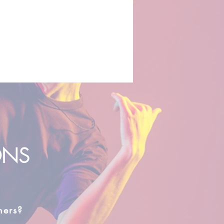
ONS
hers?