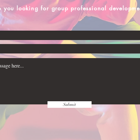
e you looking for group professional developme
Submit