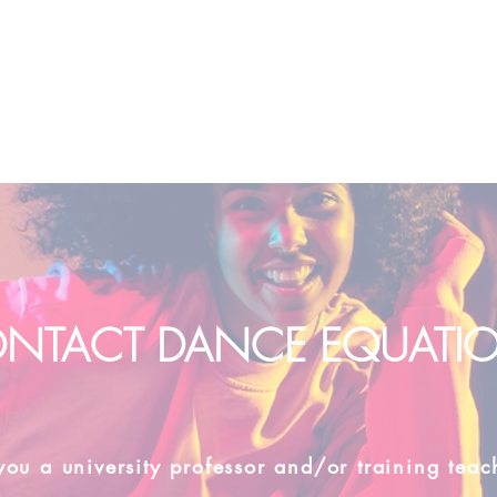
NTACT DANCE EQUATI
you a university professor and/or training teac