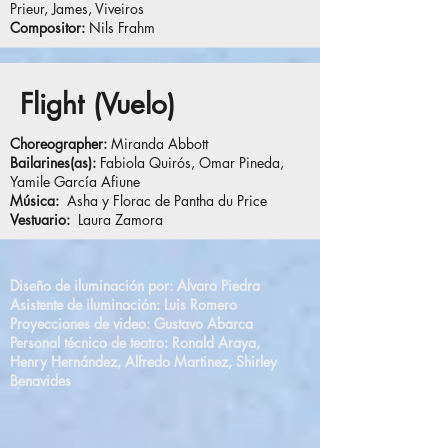
Prieur, James, Viveiros
Compositor:
Nils Frahm
Flight (Vuelo)
Choreographer:
Miranda Abbott
Bailarines(as):
Fabi
ola Quirós, Omar Pineda,
Yamile García Afiune
Música:
Asha y Florac de Pantha du Price
Vestuario:
Laura Zamora
Diseño de iluminación por: Alvaro Piedra
Asistente de iluminación: Luis Romero
Proyecciones de video: Gustavo Abarca
Personal técnico de teatro: Ronald Araya,
Henry Hernández, Alfredo Martinez, Shirley
Benavides