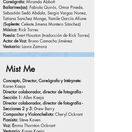
Coreógrafa:
Miranda Abbott
Bailarines(as):
Fabiola Quirós, Omar Pineda,
Sebastián Sedó Abdala, Sergio Vargas Nunez,
Tatiana Sanchez Monge, Yamile García Afiune
(
Suplente:
Celeste Jimena Montero Sánchez)
Música:
Rick Torres
Poesía:
Evert Houston (traducción de Rick Torres)
Actor de Voz:
Bruno Camacho Jiménez
Vestuario:
Laura Zamora
Mist Me
Concepto, Director, Coreógrafa y Intérprete:
Karen Kaeja
Director colaborador, director de fotografía -
Sección 1:
Allen Kaeja
Director colaborador, director de fotografía -
Secciones 2 y 3:
Drew Berry
Compositor y Violonchelista:
Cheryl Ockrant
Pianista:
Steve Koven
Voz: E
mma Thornton Ockrant
Vestuario:
Karen Kaeja