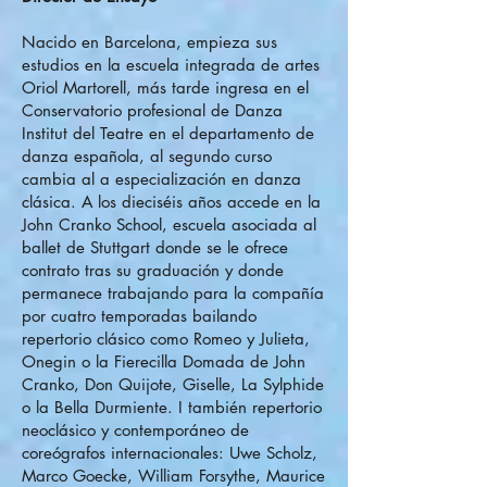
Nacido en Barcelona, empieza sus
estudios en la escuela integrada de artes
Oriol Martorell, más tarde ingresa en el
Conservatorio profesional de Danza
Institut del Teatre en el departamento de
danza española, al segundo curso
cambia al a especialización en danza
clásica. A los dieciséis años accede en la
John Cranko School, escuela asociada al
ballet de Stuttgart donde se le ofrece
contrato tras su graduación y donde
permanece trabajando para la compañía
por cuatro temporadas bailando
repertorio clásico como Romeo y Julieta,
Onegin o la Fierecilla Domada de John
Cranko, Don Quijote, Giselle, La Sylphide
o la Bella Durmiente. I también repertorio
neoclásico y contemporáneo de
coreógrafos internacionales: Uwe Scholz,
Marco Goecke, William Forsythe, Maurice