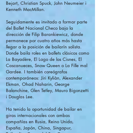
Bejart, Christian Spuck, John Neumeier i
Kenneth MacMillan.
Seguidamente es invitado a formar parte
del Ballet Nacional Checo bajo la
dirección de Filip Barankiewicz, donde
permanece por cuatro años más hasta
llegar a la posición de bailarín solista.
Donde baila roles en ballets clásicos como
La Bayadère, El Lago de los Cisnes, El
Cascanueces, Snow Queen o La Fille mal
Gardee. I también coreógrafos
contemporáneos: Jiri Kyliàn, Alexander
Ekman, Ohad Naharin, George
Balanchine, Glen Tetley, Mauro Bigonzetti
i Douglas Lee.
Ha tenido la oportunidad de bailar en
giras internacionales con ambas
compañías en Rusia, Reino Unido,
España, Japón, China, Singapur,